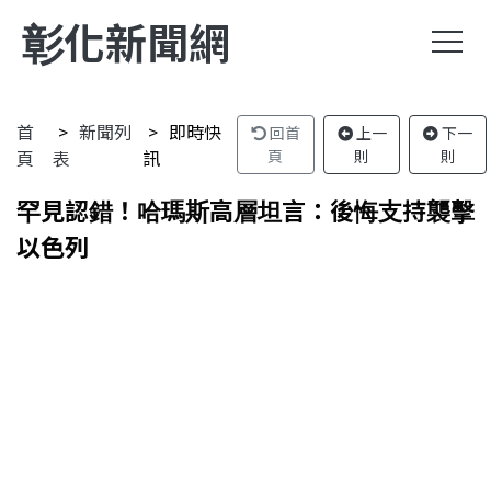
彰化新聞網
首
新聞列
即時快
回首
上一
下一
頁
表
訊
頁
則
則
罕見認錯！哈瑪斯高層坦言：後悔支持襲擊
以色列