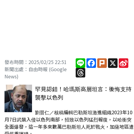
Line
Facebook
Plurk
X
Si
發布時間：2025/02/25 22:51
W
新聞出處：自由時報 (Google
Threads
News)
罕見認錯！哈瑪斯高層坦言：後悔支持
襲擊以色列
劉晉仁／核稿編輯巴勒斯坦激進組織2023年10
月7日武裝入侵以色列南部，招致以色列猛烈報復，以哈衝突
全面爆發，這一年多來數萬巴勒斯坦人死於戰火，加薩地區遭
受嚴重摧殘。