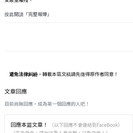
按此閱讀「完整報導」
避免法律糾紛
，轉載本區文稿請先徵得原作者同意！
文章回應
目前尚無回應，成為第一個回應的人吧！
回應本篇文章！
（以下回應不會連結到FaceBook）
（言責自負，請勿涉及人身攻擊，以免挨告！）