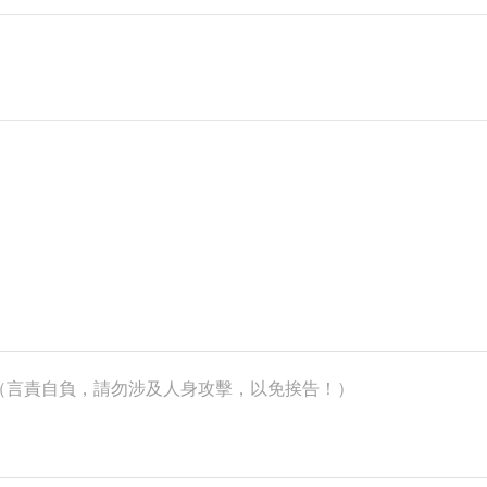
k）（言責自負，請勿涉及人身攻擊，以免挨告！）