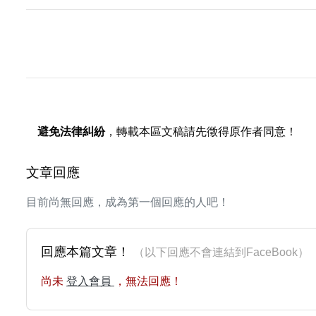
避免法律糾紛
，轉載本區文稿請先徵得原作者同意！
文章回應
目前尚無回應，成為第一個回應的人吧！
回應本篇文章！
（以下回應不會連結到FaceBoo
尚未
登入會員
，無法回應！