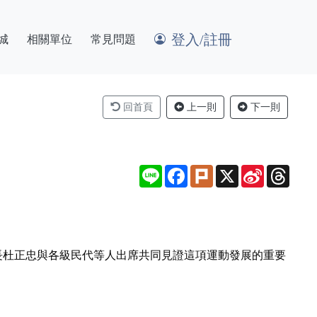
登入/註冊
城
相關單位
常見問題
回首頁
上一則
下一則
Line
Facebook
Plurk
X
Sina
Thre
Weibo
長杜正忠與各級民代等人出席共同見證這項運動發展的重要