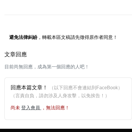
避免法律糾紛
，轉載本區文稿請先徵得原作者同意！
文章回應
目前尚無回應，成為第一個回應的人吧！
回應本篇文章！
（以下回應不會連結到FaceBook）
（言責自負，請勿涉及人身攻擊，以免挨告！）
尚未
登入會員
，無法回應！