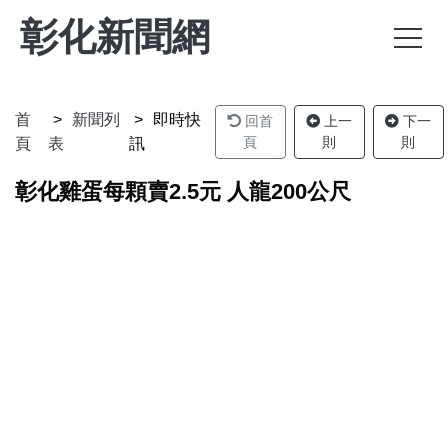
彰化新聞網
首
新聞列
即時快
回首
上一
下一
頁
則
則
頁
表
訊
彰化雞蛋每顆賣2.5元 人龍200公尺