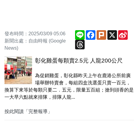
Line
Facebook
Plurk
X
Si
發布時間：2025/03/09 05:06
We
新聞出處：自由時報 (Google
Threads
News)
彰化雞蛋每顆賣2.5元 人龍200公尺
為促銷雞蛋，彰化縣昨天上午在鹿港公所前廣
場舉辦特賣會，每組四盒洗選蛋只賣一百元，
換算下來等於每顆只要二．五元，限量五百組；搶到頭香的是
一大早六點就來排隊，排隊人龍...
按此閱讀「完整報導」