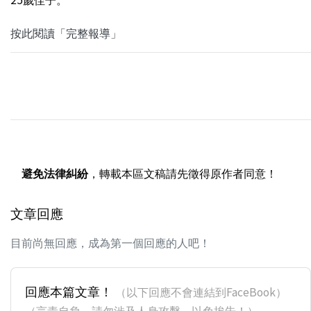
按此閱讀「完整報導」
避免法律糾紛
，轉載本區文稿請先徵得原作者同意！
文章回應
目前尚無回應，成為第一個回應的人吧！
回應本篇文章！
（以下回應不會連結到FaceBook）
（言責自負，請勿涉及人身攻擊，以免挨告！）