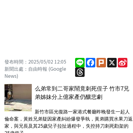
Line
Facebook
Plurk
X
Si
發布時間：2025/05/02 12:05
W
新聞出處：自由時報 (Google
Threads
News)
么弟常到二哥家鬧竟刺死侄子 竹市7兄
弟姊妹分上億家產仍釀悲劇
新竹市區光復路一家港式餐廳昨晚發生一起人
倫命案，黃姓兄弟疑因家產糾紛爆發爭執，黃弟購買水果刀返
家，與兄長及其25歲兒子拉扯過程中，失控持刀刺死勸架的
25歲侄子。