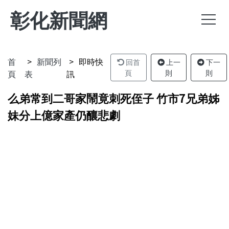
彰化新聞網
首
新聞列
即時快
回首
上一
下一
頁
表
訊
頁
則
則
么弟常到二哥家鬧竟刺死侄子 竹市7兄弟姊
妹分上億家產仍釀悲劇