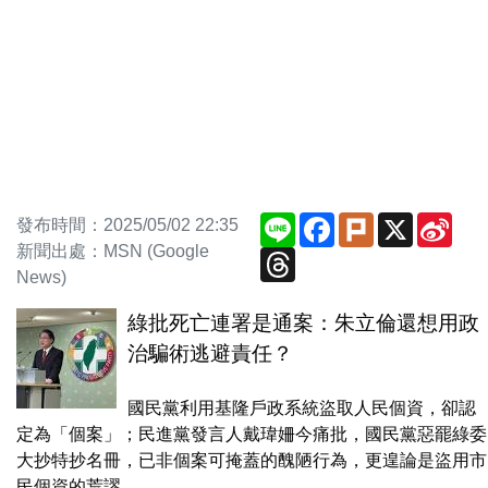
Line
Facebook
Plurk
X
Sina
發布時間：2025/05/02 22:35
Wei
新聞出處：MSN (Google
Threads
News)
綠批死亡連署是通案：朱立倫還想用政
治騙術逃避責任？
國民黨利用基隆戶政系統盜取人民個資，卻認
定為「個案」；民進黨發言人戴瑋姍今痛批，國民黨惡罷綠委
大抄特抄名冊，已非個案可掩蓋的醜陋行為，更遑論是盜用市
民個資的荒謬...