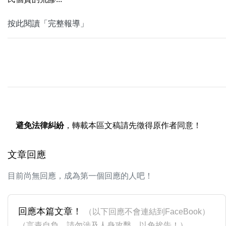
按此閱讀「完整報導」
避免法律糾紛
，轉載本區文稿請先徵得原作者同意！
文章回應
目前尚無回應，成為第一個回應的人吧！
回應本篇文章！
（以下回應不會連結到FaceBook）
（言責自負，請勿涉及人身攻擊，以免挨告！）