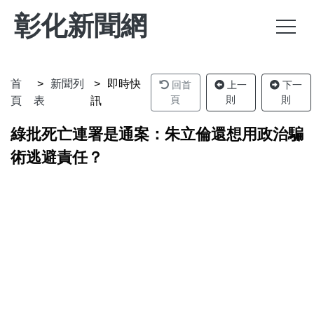
彰化新聞網
首
新聞列
即時快
回首
上一
下一
頁
則
則
頁
表
訊
綠批死亡連署是通案：朱立倫還想用政治騙
術逃避責任？