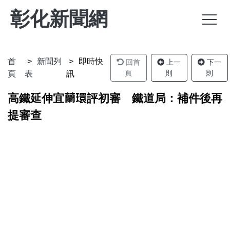
彰化新聞網
首
新聞列
即時快
回首
上一
下一
頁
則
則
頁
表
訊
高鐵延伸宜蘭環評初審 鐵道局：補件後再
提審查