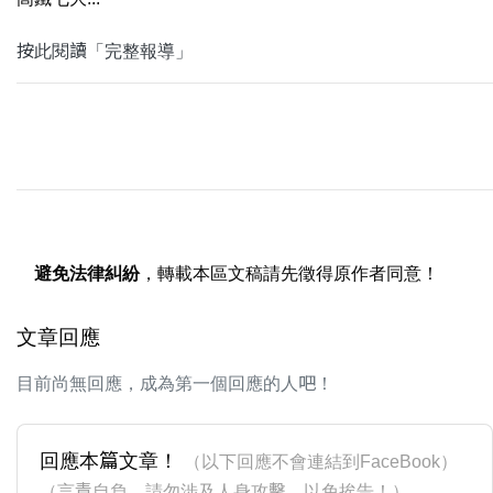
按此閱讀「完整報導」
避免法律糾紛
，轉載本區文稿請先徵得原作者同意！
文章回應
目前尚無回應，成為第一個回應的人吧！
回應本篇文章！
（以下回應不會連結到FaceBook）
（言責自負，請勿涉及人身攻擊，以免挨告！）