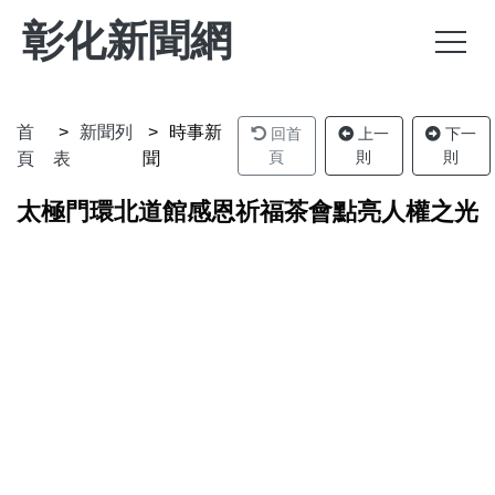
彰化新聞網
首
新聞列
時事新
回首
上一
下一
頁
則
則
頁
表
聞
太極門環北道館感恩祈福茶會點亮人權之光