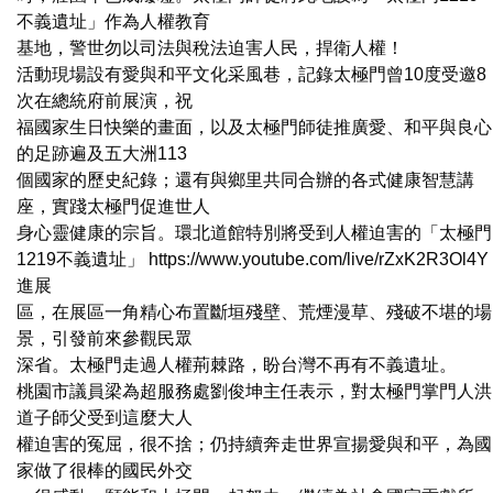
不義遺址」作為人權教育
基地，警世勿以司法與稅法迫害人民，捍衛人權！
活動現場設有愛與和平文化采風巷，記錄太極門曾10度受邀8
次在總統府前展演，祝
福國家生日快樂的畫面，以及太極門師徒推廣愛、和平與良心
的足跡遍及五大洲113
個國家的歷史紀錄；還有與鄉里共同合辦的各式健康智慧講
座，實踐太極門促進世人
身心靈健康的宗旨。環北道館特別將受到人權迫害的「太極門
1219不義遺址」 https://www.youtube.com/live/rZxK2R3Ol4Y
進展
區，在展區一角精心布置斷垣殘壁、荒煙漫草、殘破不堪的場
景，引發前來參觀民眾
深省。太極門走過人權荊棘路，盼台灣不再有不義遺址。
桃園市議員梁為超服務處劉俊坤主任表示，對太極門掌門人洪
道子師父受到這麼大人
權迫害的冤屈，很不捨；仍持續奔走世界宣揚愛與和平，為國
家做了很棒的國民外交