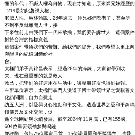
懂的年代，不識人權為何物，現在才知道，原來師兄姊經歷的
1219是如此蔑視人權、
泯滅人性。吳林翰說，28年過去，師兄姊們都老了，甚至等
不到平反就離開人世，接
下來往前走由我們下一代來承擔，我們要告訴世人，這個案件
對於台灣的指標意義、
這個案件帶給我們的苦難、給我們的提升，我們希望以更正向
與醒世的紀錄回饋給社
會。
太極門弟子黃錦昌表示，經過28年的淬鍊，大家都學到功
夫。現在最重要的就是救人
救己，把學到的好運用在生活中，讓親朋好友也得到福報。
主辦單位表示，太極門掌門人洪道子博士帶領世界之愛親善文
化訪問團，自力自費走
訪五大洲，以愛與良心推動和平文化。透過世界之愛和平鐘鳴
鐘儀典及文化交流，促
進全球團結與永續發展。截至2024年11月底，已有155國、
604位重要領袖參與鳴鐘
並許願，包括75位國家元首、15位諾貝爾和平獎得主。將愛