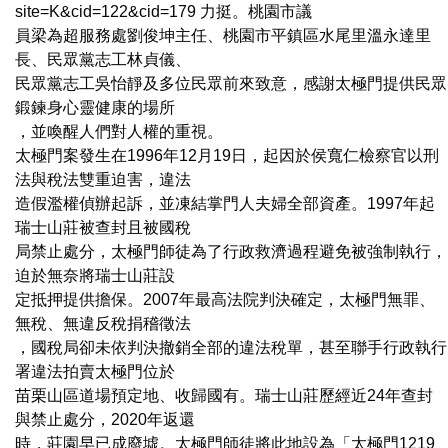
site=K&cid=122&cid=179 力挺。桃園市議
員梁為超服務處劉俊坤主任、桃園市平鎮區水尾里溫永達里
長、民眾黨志工林貞儀、
民眾黨志工吳怡靜及多位民眾前來致意，感謝太極門提供民眾
鍛鍊身心靈健康的場所
，並喚醒人們對人權的重視。
太極門案發生在1996年12月19日，起因於侯寬仁檢察官以刑
法與稅法雙重迫害，違法
造假濫權偵辦起訴，並凍結掌門人夫婦全部資產。1997年起
瑞士山莊被查封且被國稅
局禁止處分，太極門師徒為了行政救濟過程避免被強制執行，
迫於無奈將瑞士山莊設
定抵押提供擔保。2007年最高法院判決確定，太極門無罪、
無稅、無違反稅捐稽徵法
，國稅局卻未依判決撤銷全部的違法稅單，甚至聯手行政執行
署違法拍賣太極門位於
苗栗山區道場預定地、收歸國有。瑞士山莊歷經近24年查封
與禁止處分，2020年返還
時，莊園早已成廢墟。太極門師徒將此地設為「太極門1219