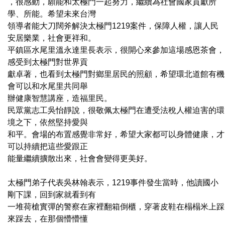
，很感動，願能和太極門一起努力，繼續為社會國家貢獻所
學、所能。希望未來台灣
領導者能大刀闊斧解決太極門1219案件，保障人權，讓人民
安居樂業，社會更祥和。
平鎮區水尾里溫永達里長表示，很開心來參加這場感恩茶會，
感受到太極門對世界貢
獻卓著，也看到太極門對鄉里居民的照顧，希望環北道館有機
會可以和水尾里共同舉
辦健康智慧講座，造福里民。
民眾黨志工吳怡靜說，很敬佩太極門在遭受法稅人權迫害的環
境之下，依然堅持愛與
和平。會場的布置感覺非常好，希望大家都可以身體健康，才
可以持續把這些愛跟正
能量繼續擴散出來，社會會變得更美好。
太極門弟子代表吳林翰表示，1219事件發生當時，他讀國小
剛下課，回到家就看到有
一堆荷槍實彈的警察在家裡翻箱倒櫃，穿著皮鞋在榻榻米上踩
來踩去，在那個懵懵懂