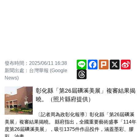
Line
Facebook
Plurk
X
Si
發布時間：2025/06/11 16:38
We
新聞出處：台灣華報 (Google
Threads
News)
彰化縣「第26屆磺溪美展」複審結果揭
曉。（照片縣府提供）
〔記者周為政彰化報導〕彰化縣「第26屆磺溪
美展」複審結果揭曉。 縣府指出，全國重要藝術盛事「114年
度第26屆磺溪美展」，吸引1375件作品投件，涵蓋墨彩、膠
彩、油畫、...