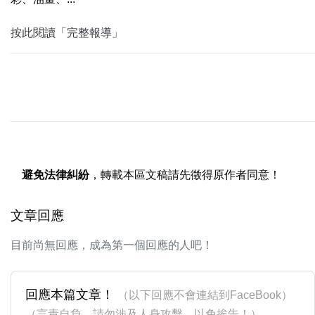
按此閱讀「完整報導」
避免法律糾紛
，轉載本區文稿請先徵得原作者同意！
文章回應
目前尚無回應，成為第一個回應的人吧！
回應本篇文章！
（以下回應不會連結到FaceBook）
（言責自負，請勿涉及人身攻擊，以免挨告！）