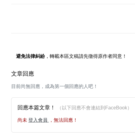
避免法律糾紛
，轉載本區文稿請先徵得原作者同意！
文章回應
目前尚無回應，成為第一個回應的人吧！
回應本篇文章！
（以下回應不會連結到FaceBoo
尚未
登入會員
，無法回應！