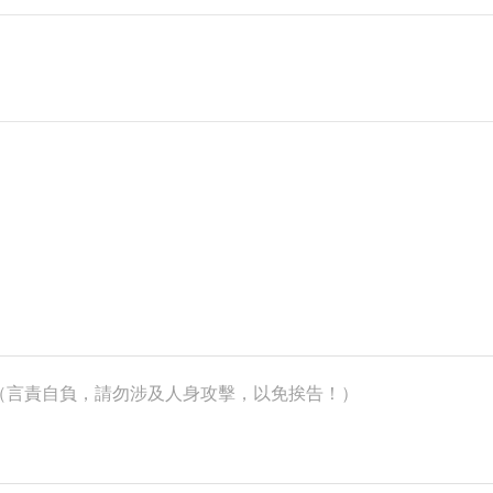
k）（言責自負，請勿涉及人身攻擊，以免挨告！）