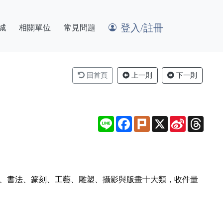
登入/註冊
城
相關單位
常見問題
回首頁
上一則
下一則
Line
Facebook
Plurk
X
Sina
Thre
Weibo
彩、書法、篆刻、工藝、雕塑、攝影與版畫十大類，收件量