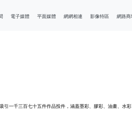
聞
電子媒體
平面媒體
網網相連
影像特區
網路商
共吸引一千三百七十五件作品投件，涵蓋墨彩、膠彩、油畫、水