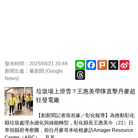
Line
Facebook
Plurk
X
Sin
發布時間：2025/06/21 20:48
We
新聞出處：蕃新聞 (Google
Threads
News)
垃圾場上滑雪？王惠美帶隊直擊丹麥超
狂發電廠
【創新聞記者張溎壕／彰化報導】為推動彰化
縣垃圾處理永續化與綠能轉型，彰化縣長王惠美今（21）日
率領縣府考察團，前往丹麥哥本哈根參訪Amager Resource
Center（ARC），及其...