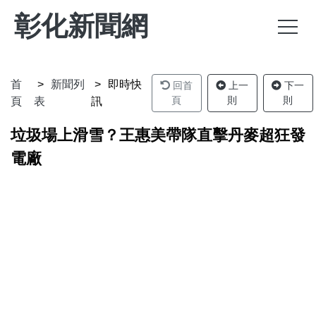
彰化新聞網
首
新聞列
即時快
回首
上一
下一
頁
則
則
頁
表
訊
垃圾場上滑雪？王惠美帶隊直擊丹麥超狂發
電廠