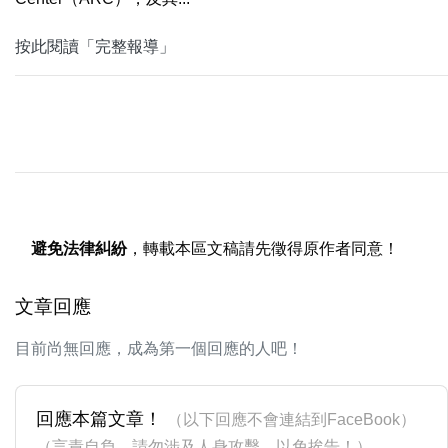
按此閱讀「完整報導」
避免法律糾紛
，轉載本區文稿請先徵得原作者同意！
文章回應
目前尚無回應，成為第一個回應的人吧！
回應本篇文章！
（以下回應不會連結到FaceBook）
（言責自負，請勿涉及人身攻擊，以免挨告！）