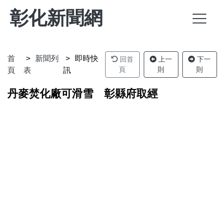
彰化新聞網
首
新聞列
即時快
回首
上一
下一
頁
則
則
頁
表
訊
丹麥焚化廠可滑雪 彰縣府取經