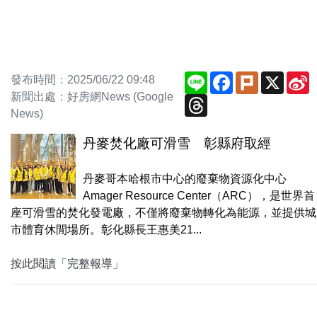
Line
Facebook
Plurk
X
S
發布時間：2025/06/22 09:48
W
新聞出處：好房網News (Google
Threads
News)
丹麥焚化廠可滑雪 彰縣府取經
丹麥哥本哈根市中心的廢棄物資源化中心
Amager Resource Center（ARC），是世界首
座可滑雪的焚化發電廠，不僅將廢棄物轉化為能源，並提供城
市體育休閒場所。彰化縣長王惠美21...
按此閱讀「完整報導」