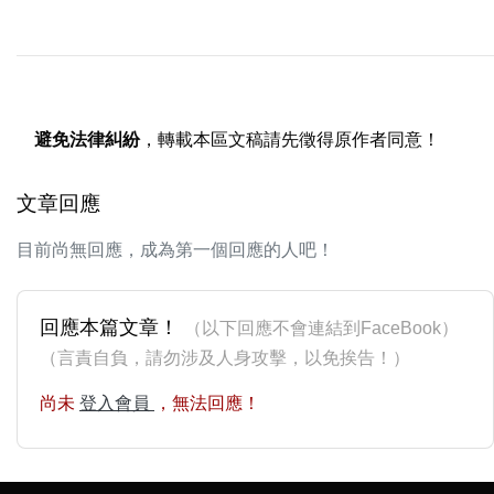
避免法律糾紛
，轉載本區文稿請先徵得原作者同意！
文章回應
目前尚無回應，成為第一個回應的人吧！
回應本篇文章！
（以下回應不會連結到FaceBook）
（言責自負，請勿涉及人身攻擊，以免挨告！）
尚未
登入會員
，無法回應！