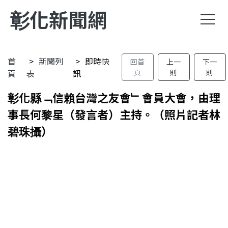
彰化新聞網
首
新聞列
即時快
回首
上一
下一
頁
表
訊
頁
則
則
彰化縣﹁信賴台灣之友會﹂會員大會，由理
事長何黎星（發言者）主持。（照片記者林
碧珠攝）