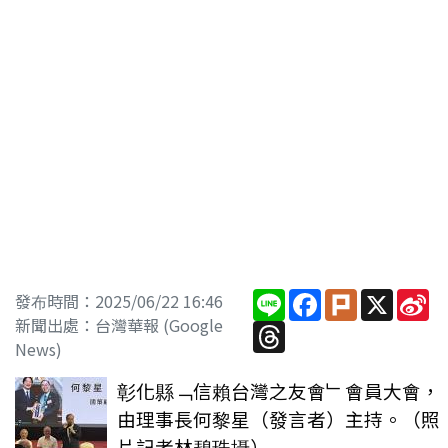
Line
Facebook
Plurk
X
Si
發布時間：2025/06/22 16:46
W
新聞出處：台灣華報 (Google
Threads
News)
彰化縣﹁信賴台灣之友會﹂會員大會，
由理事長何黎星（發言者）主持。（照
片記者林碧珠攝）