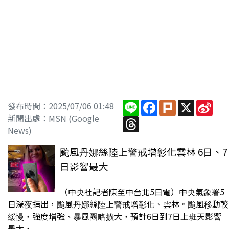
Line
Facebook
Plurk
X
Sin
發布時間：2025/07/06 01:48
Wei
新聞出處：MSN (Google
Threads
News)
颱風丹娜絲陸上警戒增彰化雲林 6日、7
日影響最大
（中央社記者陳至中台北5日電）中央氣象署5
日深夜指出，颱風丹娜絲陸上警戒增彰化、雲林。颱風移動較
緩慢，強度增強、暴風圈略擴大，預計6日到7日上班天影響
最大，...