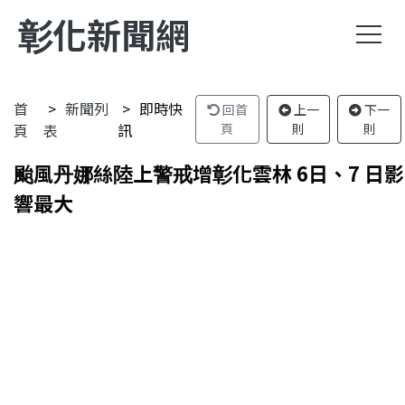
彰化新聞網
首
新聞列
即時快
回首
上一
下一
頁
表
訊
頁
則
則
颱風丹娜絲陸上警戒增彰化雲林 6日、7 日影
響最大