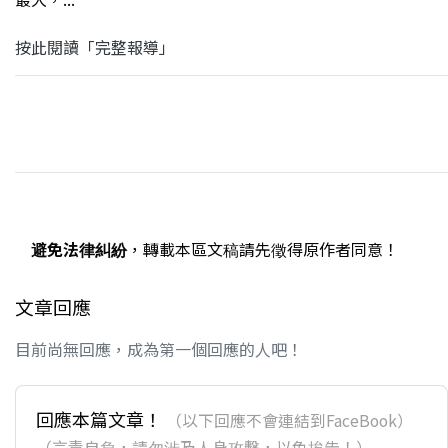
按此閱讀「完整報導」
避免法律糾紛
，轉載本區文稿請先徵得原作者同意！
文章回應
目前尚無回應，成為第一個回應的人吧！
回應本篇文章！
（以下回應不會連結到FaceBook）
（言責自負，請勿涉及人身攻擊，以免挨告！）