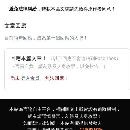
避免法律糾紛
，轉載本區文稿請先徵得原作者同意！
文章回應
目前尚無回應，成為第一個回應的人吧！
回應本篇文章！
（以下回應不會連結到FaceBook）
（言責自負，請勿涉及人身攻擊，以免挨告！）
尚未
登入會員
，無法回應！
本站為言論自主平台，相關圖文上載皆設有追蹤機制，
網友請謹慎發言，勿涉及人身攻擊！
如面臨法律糾紛，本站有權提供發稿人、