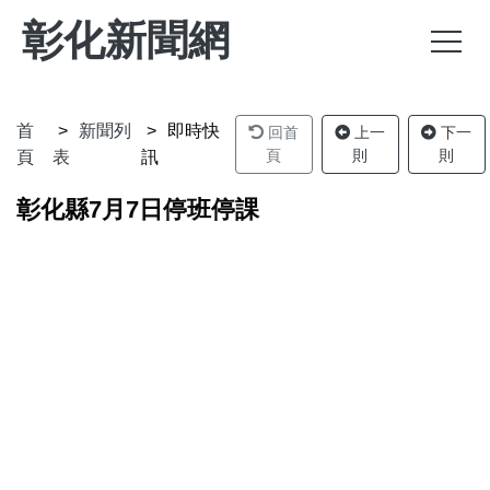
彰化新聞網
首
新聞列
即時快
回首
上一
下一
頁
則
則
頁
表
訊
彰化縣7月7日停班停課