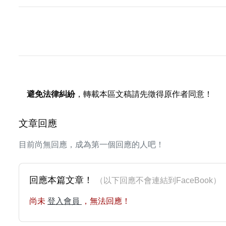
避免法律糾紛
，轉載本區文稿請先徵得原作者同意！
文章回應
目前尚無回應，成為第一個回應的人吧！
回應本篇文章！
（以下回應不會連結到FaceBoo
尚未
登入會員
，無法回應！