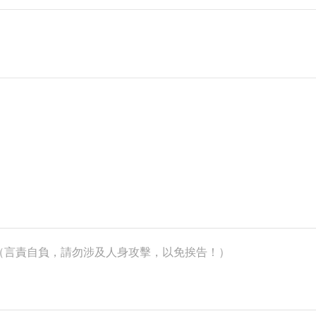
k）（言責自負，請勿涉及人身攻擊，以免挨告！）