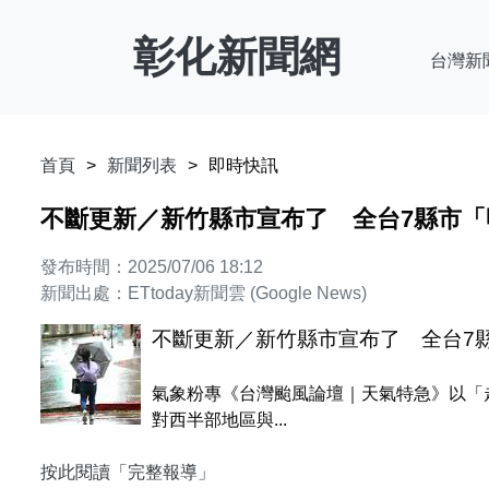
彰化新聞網
台灣新
首頁
新聞列表
即時快訊
不斷更新／新竹縣市宣布了 全台7縣市「
發布時間：2025/07/06 18:12
新聞出處：ETtoday新聞雲 (Google News)
不斷更新／新竹縣市宣布了 全台7
氣象粉專《台灣颱風論壇｜天氣特急》以「
對西半部地區與...
按此閱讀「完整報導」