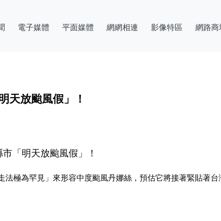
聞
電子媒體
平面媒體
網網相連
影像特區
網路商
明天放颱風假」！
縣市「明天放颱風假」！
走法極為罕見」來形容中度颱風丹娜絲，預估它將接著緊貼著台