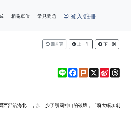
登入/註冊
城
相關單位
常見問題
回首頁
上一則
下一則
Line
Facebook
Plurk
X
Sina
Thre
Weibo
灣西部沿海北上，加上少了護國神山的破壞，「將大幅加劇