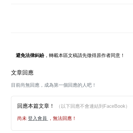
避免法律糾紛
，轉載本區文稿請先徵得原作者同意！
文章回應
目前尚無回應，成為第一個回應的人吧！
回應本篇文章！
（以下回應不會連結到FaceBoo
尚未
登入會員
，無法回應！