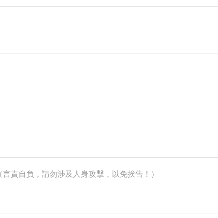
k）（言責自負，請勿涉及人身攻擊，以免挨告！）