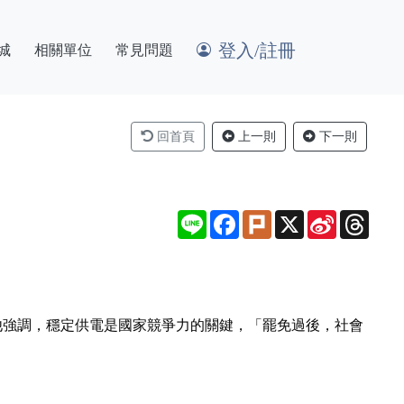
登入/註冊
城
相關單位
常見問題
回首頁
上一則
下一則
Line
Facebook
Plurk
X
Sina
Thre
Weibo
，他強調，穩定供電是國家競爭力的關鍵，「罷免過後，社會