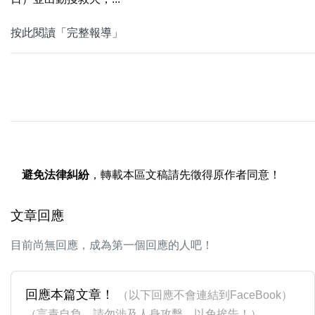
按此閱讀「完整報導」
避免法律糾紛
，轉載本區文稿請先徵得原作者同意！
文章回應
目前尚無回應，成為第一個回應的人吧！
回應本篇文章！
（以下回應不會連結到FaceBook）
（言責自負，請勿涉及人身攻擊，以免挨告！）