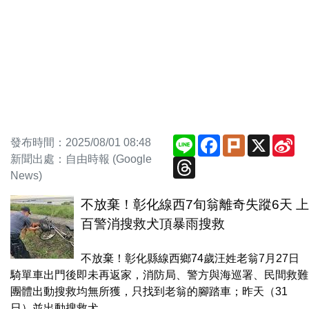
Line
Facebook
Plurk
X
Si
發布時間：2025/08/01 08:48
We
新聞出處：自由時報 (Google
Threads
News)
不放棄！彰化線西7旬翁離奇失蹤6天 上
百警消搜救犬頂暴雨搜救
不放棄！彰化縣線西鄉74歲汪姓老翁7月27日
騎單車出門後即未再返家，消防局、警方與海巡署、民間救難
團體出動搜救均無所獲，只找到老翁的腳踏車；昨天（31
日）並出動搜救犬，...