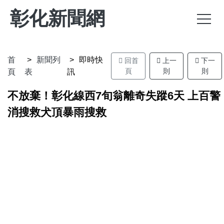
彰化新聞網
首
新聞列
即時快
回首
上一
下一
頁
則
則
頁
表
訊
不放棄！彰化線西7旬翁離奇失蹤6天 上百警
消搜救犬頂暴雨搜救