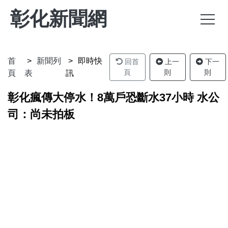
彰化新聞網
首
新聞列
即時快
回首
上一
下一
頁
則
則
頁
表
訊
彰化瘋傳大停水！8萬戶恐斷水37小時 水公
司：尚未拍板