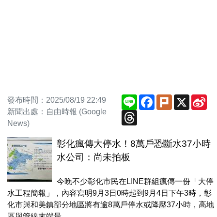
Line
Facebook
Plurk
X
Si
發布時間：2025/08/19 22:49
We
新聞出處：自由時報 (Google
Threads
News)
彰化瘋傳大停水！8萬戶恐斷水37小時
水公司：尚未拍板
今晚不少彰化市民在LINE群組瘋傳一份「大停
水工程簡報」，內容寫明9月3日0時起到9月4日下午3時，彰
化市與和美鎮部分地區將有逾8萬戶停水或降壓37小時，高地
區與管線末端最...