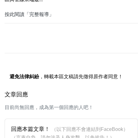
按此閱讀「完整報導」
避免法律糾紛
，轉載本區文稿請先徵得原作者同意！
文章回應
目前尚無回應，成為第一個回應的人吧！
回應本篇文章！
（以下回應不會連結到FaceBook）
（言責自負，請勿涉及人身攻擊，以免挨告！）