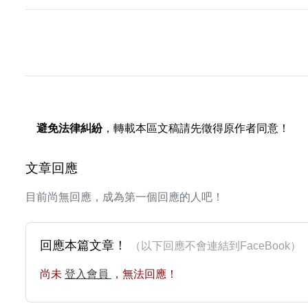
避免法律糾紛
，轉載本區文稿請先徵得原作者同意！
文章回應
目前尚無回應，成為第一個回應的人吧！
回應本篇文章！
（以下回應不會連結到FaceBoo
尚未
登入會員
，無法回應！