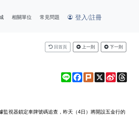
登入/註冊
城
相關單位
常見問題
回首頁
上一則
下一則
Line
Facebook
Plurk
X
Sina
Thre
Weibo
據監視器鎖定車牌號碼追查，昨天（4日）將開設五金行的