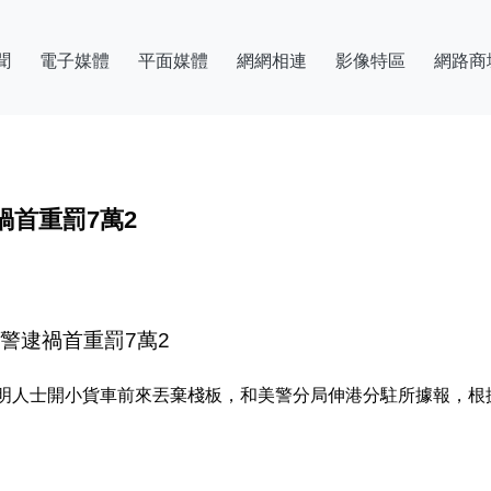
聞
電子媒體
平面媒體
網網相連
影像特區
網路商
禍首重罰7萬2
警逮禍首重罰7萬2
明人士開小貨車前來丟棄棧板，和美警分局伸港分駐所據報，根