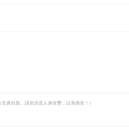
k）（言責自負，請勿涉及人身攻擊，以免挨告！）