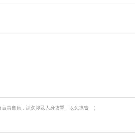
k）（言責自負，請勿涉及人身攻擊，以免挨告！）