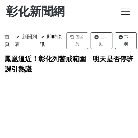
彰化新聞網
首
新聞列
即時快
回首
上一
下一
頁
則
則
頁
表
訊
鳳凰逼近！彰化列警戒範圍 明天是否停班
課引熱議