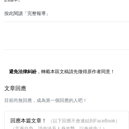
按此閱讀「完整報導」
避免法律糾紛
，轉載本區文稿請先徵得原作者同意！
文章回應
目前尚無回應，成為第一個回應的人吧！
回應本篇文章！
（以下回應不會連結到FaceBook）
（言責自負，請勿涉及人身攻擊，以免挨告！）