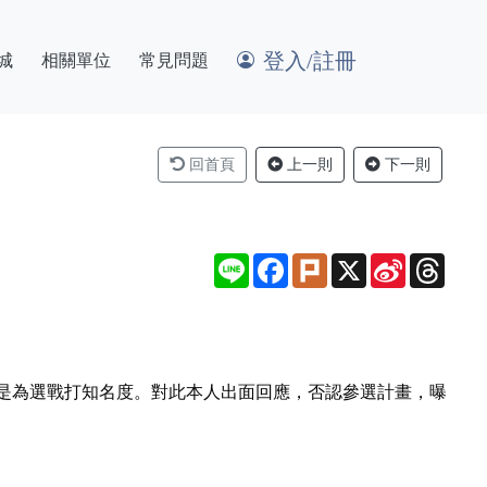
登入/註冊
城
相關單位
常見問題
回首頁
上一則
下一則
Line
Facebook
Plurk
X
Sina
Thre
Weibo
是為選戰打知名度。對此本人出面回應，否認參選計畫，曝