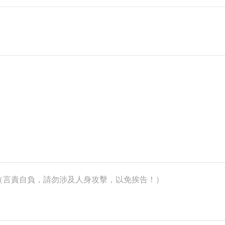
k）（言責自負，請勿涉及人身攻擊，以免挨告！）