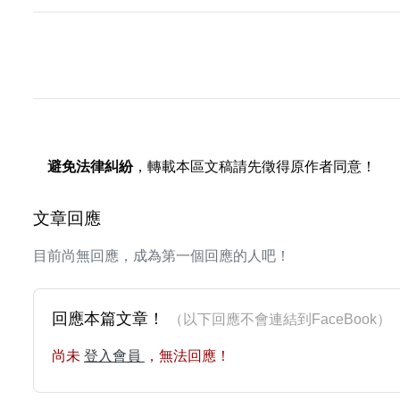
避免法律糾紛
，轉載本區文稿請先徵得原作者同意！
文章回應
目前尚無回應，成為第一個回應的人吧！
回應本篇文章！
（以下回應不會連結到FaceBoo
尚未
登入會員
，無法回應！