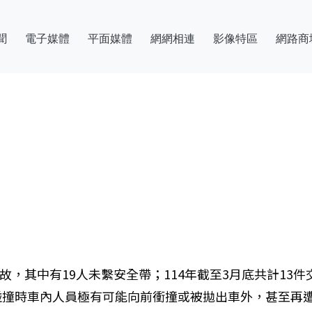
聞
電子媒體
平面媒體
網網相連
影像特區
網路商
故，其中有19人未繫安全帶；114年截至3月底共計13
碰撞時車內人員極有可能向前衝撞或被拋出車外，甚至再