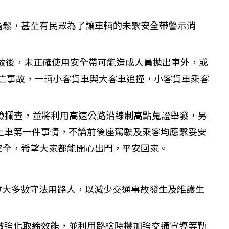
過鬆，甚至有民眾為了讓車輛的未繫安全帶警示消
事故後，未正確使用安全帶可能造成人員拋出車外，或
死亡事故，一輛小客貨車與大客車追撞，小客貨車乘客
路檢攔查，並將利用高速公路沿線制高點蒐證舉發，另
，上車第一件事情，不論前後座駕駛及乘客均應繫妥安
安全，希望大家都能開心出門，平安回家。
障大多數守法用路人，以減少交通事故發生及維護生
次數強化取締效能，並利用路檢時機加強交通宣導等勤