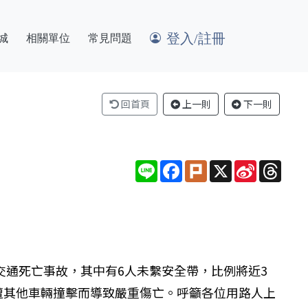
登入/註冊
城
相關單位
常見問題
回首頁
上一則
下一則
Line
Facebook
Plurk
X
Sina
Thre
Weibo
件交通死亡事故，其中有6人未繫安全帶，比例將近3
遭其他車輛撞擊而導致嚴重傷亡。呼籲各位用路人上