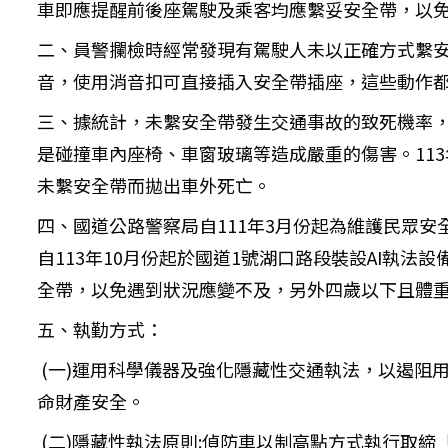
車即應提醒前後座駕駛及乘客均應繫妥安全帶，以
二、員警攔檢時經常發現有駕駛人未以正確方式繫
音，使用消音扣可直接插入安全帶插座，這些動作
三、據統計，未繫安全帶發生交通事故的致死機率，
是碰撞車內座椅、車窗玻璃等造成嚴重的傷害。11
未繫安全帶而拋出車外死亡。
四、國道公路警察局自111年3月份起為維護民眾
自113年10月份起於國道1號湖口路段裝設AI執
全帶，以免遇到狀況應變不及，另外四歲以下且體
五、執勤方式：
(一)運用科學儀器及強化隱藏性交通執法，以遏阻
命財產安全。
(二)隱藏性執法原則:偵防車以制高點方式執行取