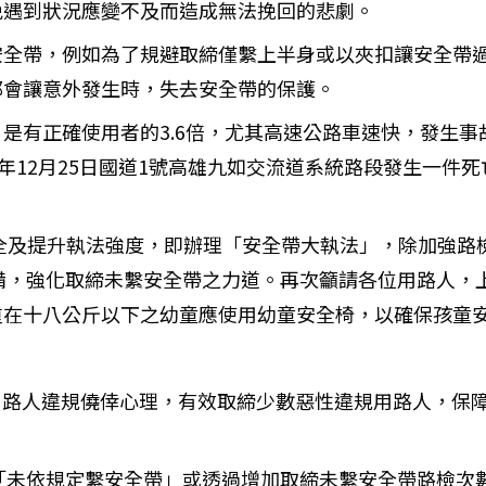
免遇到狀況應變不及而造成無法挽回的悲劇。
安全帶，例如為了規避取締僅繫上半身或以夾扣讓安全帶
都會讓意外發生時，失去安全帶的保護。
是有正確使用者的3.6倍，尤其高速公路車速快，發生
3年12月25日國道1號高雄九如交流道系統路段發生一件
安全及提升執法強度，即辦理「安全帶大執法」，除加強
法設備，強化取締未繫安全帶之力道。再次籲請各位用路人
重在十八公斤以下之幼童應使用幼童安全椅，以確保孩童
用路人違規僥倖心理，有效取締少數惡性違規用路人，保
締「未依規定繫安全帶」或透過增加取締未繫安全帶路檢