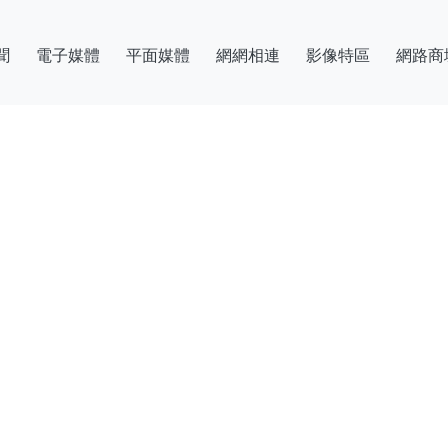
聞
電子媒體
平面媒體
網網相連
影像特區
網路商