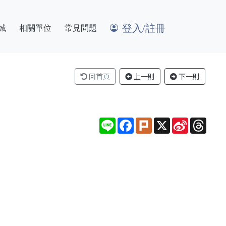
登入/註冊
城
相關單位
常見問題
回首頁
上一則
下一則
Line
Facebook
Plurk
X
Sina
Thre
Weibo