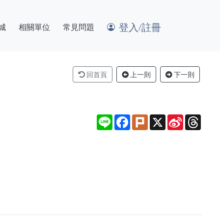
登入/註冊
城
相關單位
常見問題
回首頁
上一則
下一則
Line
Facebook
Plurk
X
Sina
Thre
Weibo