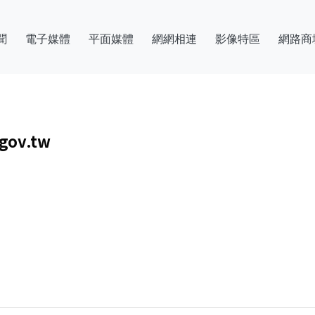
聞
電子媒體
平面媒體
網網相連
影像特區
網路商
ov.tw