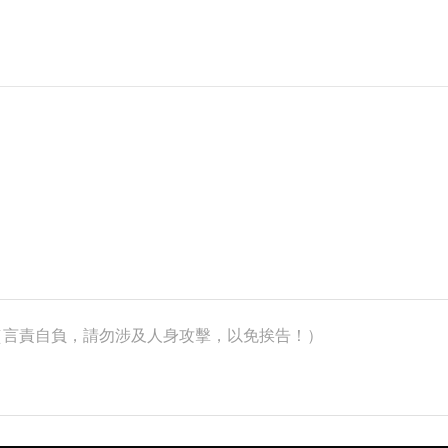
k）（言責自負，請勿涉及人身攻擊，以免挨告！）