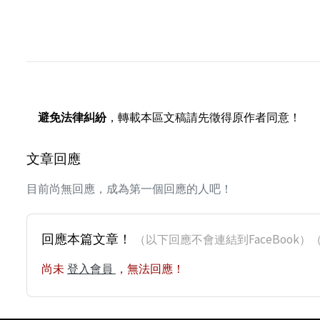
避免法律糾紛
，轉載本區文稿請先徵得原作者同意！
文章回應
目前尚無回應，成為第一個回應的人吧！
回應本篇文章！
（以下回應不會連結到FaceBoo
尚未
登入會員
，無法回應！