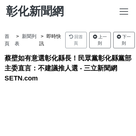
彰化新聞網
首
新聞列
即時快
回首
上一
下一
頁
則
則
頁
表
訊
蔡壁如有意選彰化縣長！民眾黨彰化縣黨部
主委直言：不建議推人選 - 三立新聞網
SETN.com