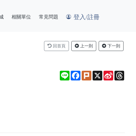
登入/註冊
城
相關單位
常見問題
回首頁
上一則
下一則
Line
Facebook
Plurk
X
Sina
Thre
Weibo