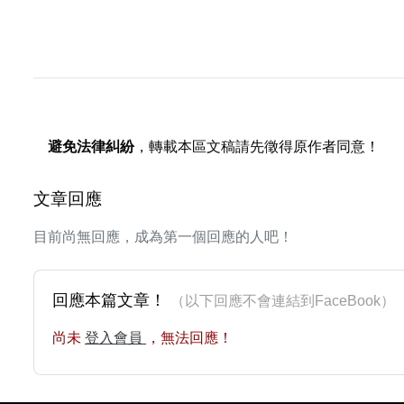
避免法律糾紛
，轉載本區文稿請先徵得原作者同意！
文章回應
目前尚無回應，成為第一個回應的人吧！
回應本篇文章！
（以下回應不會連結到FaceBoo
尚未
登入會員
，無法回應！