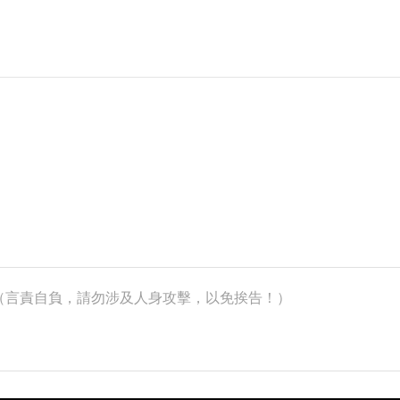
k）（言責自負，請勿涉及人身攻擊，以免挨告！）