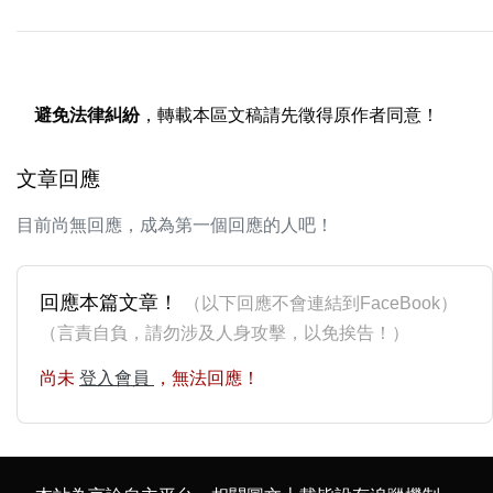
避免法律糾紛
，轉載本區文稿請先徵得原作者同意！
文章回應
目前尚無回應，成為第一個回應的人吧！
回應本篇文章！
（以下回應不會連結到FaceBook）
（言責自負，請勿涉及人身攻擊，以免挨告！）
尚未
登入會員
，無法回應！