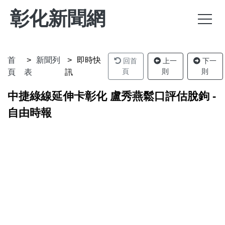
彰化新聞網
首
新聞列
即時快
回首
上一
下一
頁
則
則
頁
表
訊
中捷綠線延伸卡彰化 盧秀燕鬆口評估脫鉤 -
自由時報