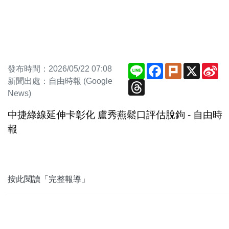
Line
Facebook
Plurk
X
Si
發布時間：2026/05/22 07:08
We
新聞出處：自由時報 (Google
Threads
News)
中捷綠線延伸卡彰化 盧秀燕鬆口評估脫鉤 - 自由時
報
按此閱讀「完整報導」