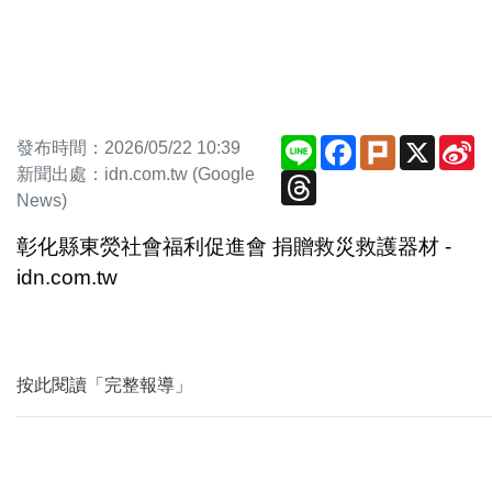
Line
Facebook
Plurk
X
S
發布時間：2026/05/22 10:39
W
新聞出處：idn.com.tw (Google
Threads
News)
彰化縣東熒社會福利促進會 捐贈救災救護器材 -
idn.com.tw
按此閱讀「完整報導」