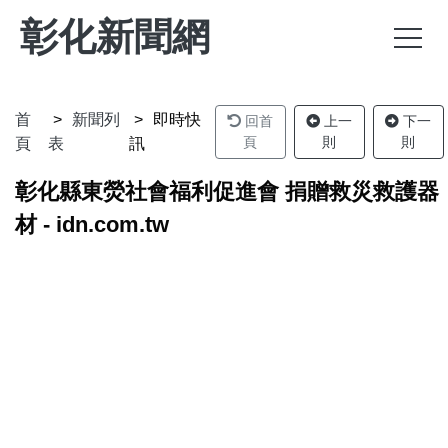
彰化新聞網
首
新聞列
即時快
回首
上一
下一
頁
則
則
頁
表
訊
彰化縣東熒社會福利促進會 捐贈救災救護器
材 - idn.com.tw