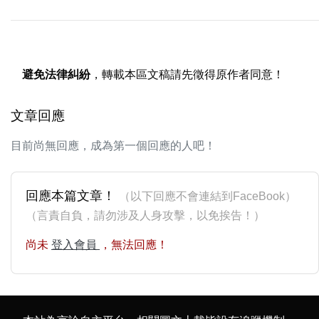
避免法律糾紛
，轉載本區文稿請先徵得原作者同意！
文章回應
目前尚無回應，成為第一個回應的人吧！
回應本篇文章！
（以下回應不會連結到FaceBook）
（言責自負，請勿涉及人身攻擊，以免挨告！）
尚未
登入會員
，無法回應！