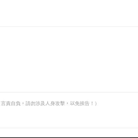
k）（言責自負，請勿涉及人身攻擊，以免挨告！）