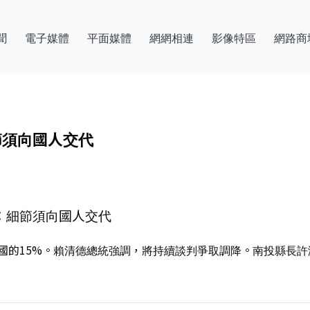
聞
電子媒體
平面媒體
網網相連
影像特區
網路商
節須向國人交代
：細節須向國人交代
國的15%。賴清德總統強調，將持續談判爭取調降。南投縣長許淑