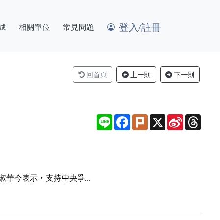
登入/註冊
城
相關單位
常見問題
回首頁
上一則
下一則
Line
Facebook
Plurk
X
Sina
Thre
Weibo
華今表示，支持中央爭...