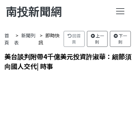
南投新聞網
首
新聞列
即時快
回首
上一
下一
頁
表
訊
頁
則
則
美台談判附帶4千億美元投資許淑華：細節須
向國人交代| 時事