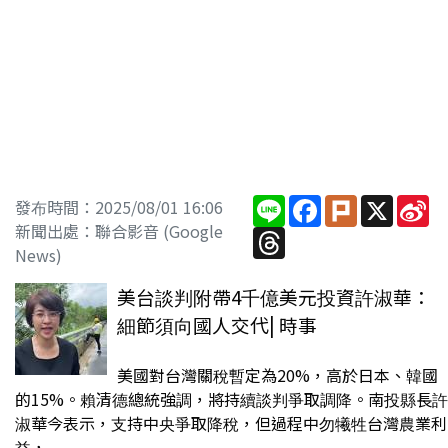
Line
Facebook
Plurk
X
Si
發布時間：2025/08/01 16:06
W
新聞出處：聯合影音 (Google
Threads
News)
美台談判附帶4千億美元投資許淑華：
細節須向國人交代| 時事
美國對台灣關稅暫定為20%，高於日本、韓國
的15%。賴清德總統強調，將持續談判爭取調降。南投縣長許
淑華今表示，支持中央爭取降稅，但過程中勿犧牲台灣農業利
益，...