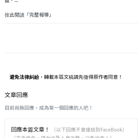
按此閱讀「完整報導」
避免法律糾紛
，轉載本區文稿請先徵得原作者同意！
文章回應
目前尚無回應，成為第一個回應的人吧！
回應本篇文章！
（以下回應不會連結到FaceBook）
（言責自負，請勿涉及人身攻擊，以免挨告！）