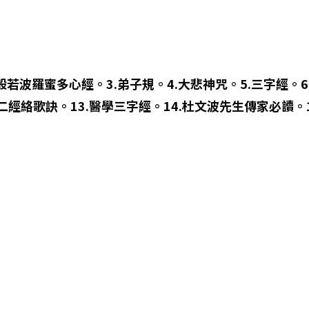
.般若波羅蜜多心經。3.弟子規。4.大悲神咒。5.三字經。6
十二經絡歌訣。13.醫學三字經。14.杜文波先生傳家必讀。