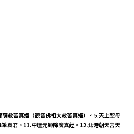
音菩薩救苦真經（觀音佛祖大救苦真經）。5.天上聖母
降筆真君。11.中壇元帥降魔真經。12.北港朝天宮天