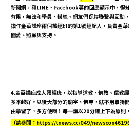
新聞網，和LINE、Facebook等的回應顯示
有限，無法和學員、粉絲、網友們保持聯繫與互動，
擔任金華講座兩個讀經班的第1號經紀人，負責金
關愛、照顧與支持。
4.金華講座成人讀經班，以指導道教、佛教、儒教
多本越好，以後大部分的廟宇、佛寺，就不用單獨開
由學習了，多方便啊！每一講以20分鐘上下為原則
（請參閱：https://tnews.cc/049/newscon4619