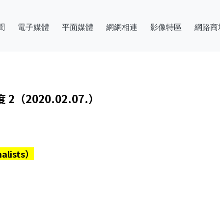
聞
電子媒體
平面媒體
網網相連
影像特區
網路商
2020.02.07.）
nalists）