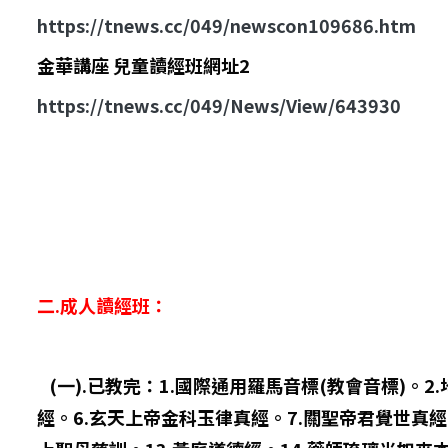
https://tnews.cc/049/newscon109686.htm
金華講座 兒童讀經班網址2
https://tnews.cc/049/News/View/643930
二.成人讀經班：
(一).已教完：1.國際通用羅馬音標(教會音標)。
經。6.玄天上帝金科玉律真經。7.關聖帝君覺世真經