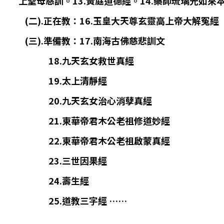
上聖母慈訓。13.黃庭道德經。14.藥師琉璃光如來
(二).正在教：16.玉皇大天尊玄靈高上帝大解冤經
(三).準備教：17.南海古佛慈悲訓文
18.九天玄女救世真經
19.太上清靜經
20.九天玄女治心消孽真經
21.東華帝君木公老祖修道妙經
22.東華帝君木公老祖啟蒙真經
23.三世因果經
24.壽生經
25.道教三字經 ……