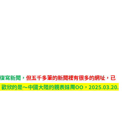
恢復寫新聞，
但五千多筆的新聞裡有很多的網址，已
歡欣的是～中國大陸的親表妹周OO，2025.03.20.