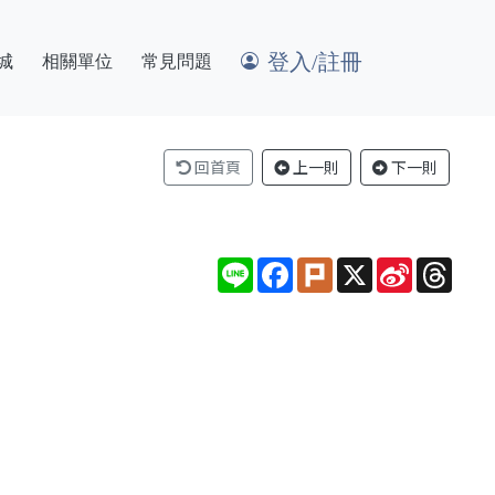
登入/註冊
城
相關單位
常見問題
回首頁
上一則
下一則
Line
Facebook
Plurk
X
Sina
Thre
Weibo