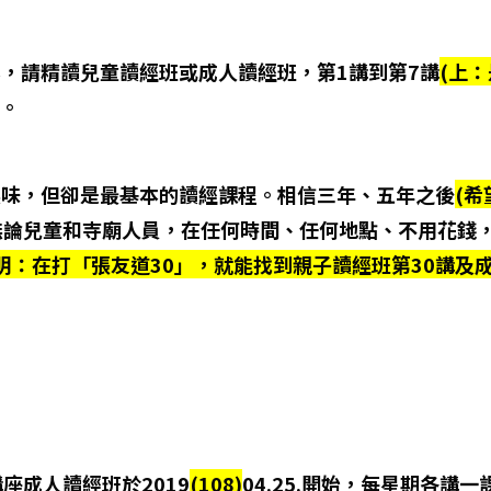
心，請精讀兒童讀經班或成人讀經班，第1講到第7講
(上
。
無味，但卻是最基本的讀經課程。相信三年、五年之後
(希
論兒童和寺廟人員，在任何時間、任何地點、不用花錢，只
明：在打「張友道30」，就能找到親子讀經班第30講及成
華講座成人讀經班於2019
(108)
04.25.開始，每星期各講