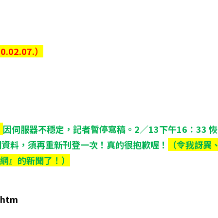
0.02.07.）
）
因伺服器不穩定，記者暫停寫稿。2／13下午16：33 
聞資料，須再重新刊登一次！真的很抱歉喔！
（令我訝異、
聞網』的新聞了！）
.htm