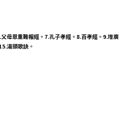
.父母恩重難報經。7.孔子孝經。8.百孝經。9.增廣
15.湯頭歌訣。