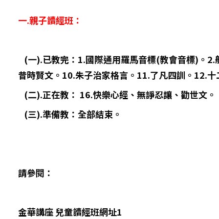
一.親子讀經班：
(一).已教完：1.國際通用羅馬音標(教會音標)。2
昔時賢文。10.朱子治家格言。11.了凡四訓。12.
(二).正在教： 16.快樂心經、無諍忍讓、勸世文。
(三).準備教：全部結束。
請參閱：
金華講座 兒童讀經班網址1