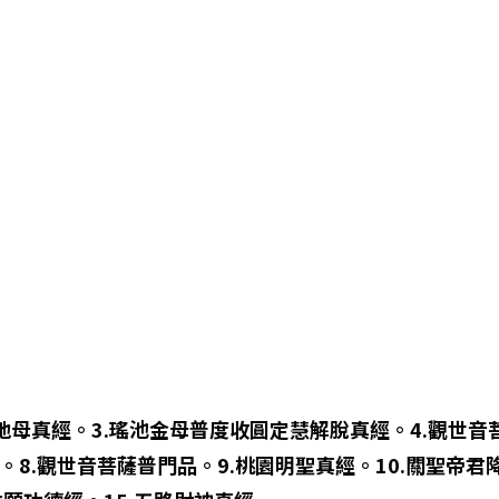
2.地母真經。3.瑤池金母普度收圓定慧解脫真經。4.觀世
。8.觀世音菩薩普門品。9.桃園明聖真經。10.關聖帝君