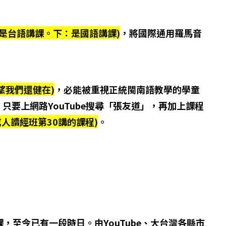
：是台語講課。下：是國語講課)
，將國際通用羅馬音
望我們還健在)
，必能被重視正統閩南語教學的學童
要上網路YouTube搜尋「張友道」，再加上課程
人讀經班第30講的課程)
。
一課，至今已有一段時日。由YouTube、大台灣各縣市