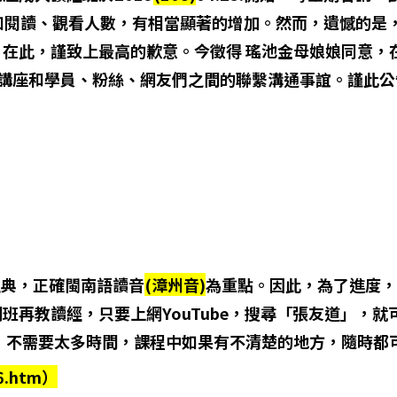
中，得知閱讀、觀看人數，有相當顯著的增加。然而，遺憾的是
在此，謹致上最高的歉意。今徵得 瑤池金母娘娘同意，
華講座和學員、粉絲、網友們之間的聯繫溝通事誼。謹此
經典，正確閩南語讀音
(漳州音)
為重點。因此，為了進度，
班再教讀經，只要上網YouTube，搜尋「張友道」，
，不需要太多時間，課程中如果有不清楚的地方，隨時都
6.htm）