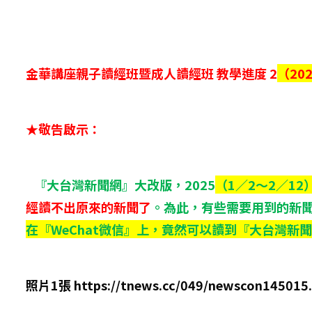
金華講座親子讀經班暨成人讀經班 教學進度 2
（202
★敬告啟示：
『大台灣新聞網』大改版，2025
（1／2～2／12
經讀不出原來的新聞了
。為此，有些需要用到的新
在『WeChat微信』上，竟然可以讀到『大台灣新
照片1張 https://tnews.cc/049/newscon145015