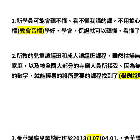
1.新學員可能會聽不懂、看不懂我講的課，不用擔
標
(教會音標)
學好、學會，保證就可以聽懂、看懂了
2.所教的兒童讀經班和成人讀經班課程，雖然枯燥
家庭，以及被全國大部分的寺廟人員所接受。因為無
的數字，就能輕易的將所需要的課程找到了
(舉例說
3.金華講座兒童讀經班於2018
(107)
04.01.，金