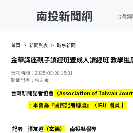
南投新聞網
台灣新
首頁
新聞列表
時事新聞
金華講座親子讀經班暨成人讀經班 教學進度 2（
發布時間：2025/09/20 15:01
新聞出處：張友道
台灣新聞記者協會
（Association of Taiwan Jour
﹝本會為『國際記者聯盟』（IFJ）會員 ］
記者 張友道
（玄德）
南投縣報導