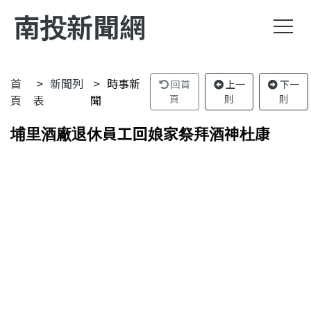
南投新聞網
首
新聞列
時事新
回首
上一
下一
頁
表
聞
頁
則
則
埔里酒廠退休員工回娘家祭拜酒神杜康