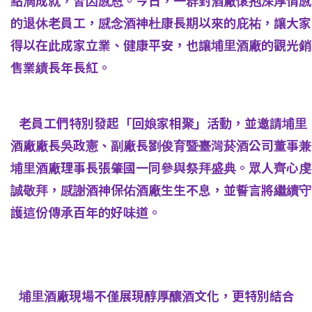
點滴成就，皆因感恩。今日，一群對酒廠懷抱深厚情感
的退休老員工，感念酒神杜康長期以來的庇祐，讓大家
得以在此成家立業、健康平安，也讓埔里酒廠的觀光銷
售業績長年長紅。
老員工們特別發起「回娘家相聚」活動，並邀請埔里
酒廠廠長吳政憲、副廠長劉俊育暨臺灣菸酒公司董事兼
埔里酒廠理事長張肇國一同參與祭拜盛典。眾人齊心虔
誠敬拜，感謝酒神保佑酒廠生生不息，並誓言將繼續守
護這份傳承百年的好味道。
埔里酒廠現場不僅展現醇厚釀酒文化，更特別結合