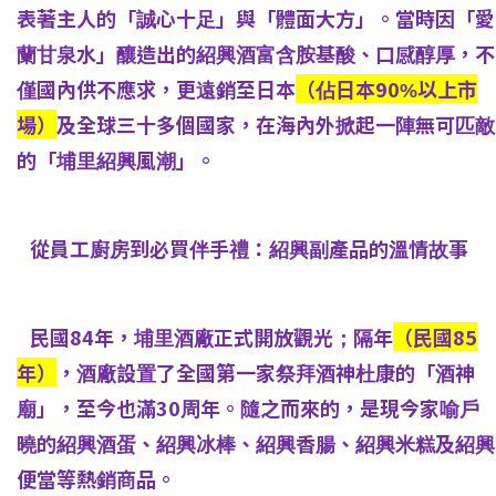
表著主人的「誠心十足」與「體面大方」。當時因「愛
蘭甘泉水」釀造出的紹興酒富含胺基酸、口感醇厚，不
僅國內供不應求，更遠銷至日本
（佔日本90%以上市
場）
及全球三十多個國家，在海內外掀起一陣無可匹敵
的「埔里紹興風潮」。
從員工廚房到必買伴手禮：紹興副產品的溫情故事
民國84年，埔里酒廠正式開放觀光；隔年
（民國85
年）
，酒廠設置了全國第一家祭拜酒神杜康的「酒神
廟」，至今也滿30周年。隨之而來的，是現今家喻戶
曉的紹興酒蛋、紹興冰棒、紹興香腸、紹興米糕及紹興
便當等熱銷商品。