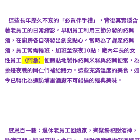
這些長年歷久不衰的「必買伴手禮」，背後其實隱含
著老員工的日常縮影。早期員工利用三節分發的紹興
酒，在廚房各自研發出創意點心。當時為了趕產紹興
酒，員工常需輪班、加班至深夜10點，廠內年長的女
性員工
（阿桑）
便體貼地製作紹興米糕與紹興便當，為
挑燈夜戰的同仁們補給體力。這些充滿溫度的美食，如
今已轉化為造訪埔里酒廠不可錯過的經典美味。
感恩百一載：退休老員工回娘家，齊聚祭祀謝酒神，