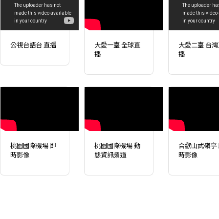
公視台語台 直播
大愛一臺 全球直
大愛二臺 台灣
播
播
桃園國際機場 即
桃園國際機場 動
合歡山武嶺亭 
時影像
態資訊頻道
時影像