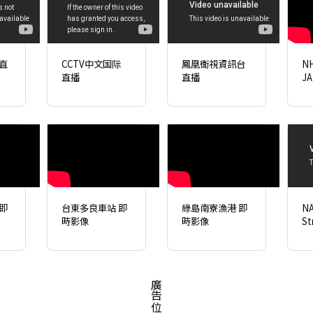
直
CCTV中文国际
鳳凰衛視資訊台
N
直播
直播
JA
即
台東多良車站 即
綠島南寮漁港 即
NA
時影像
時影像
St
廣告位招租中