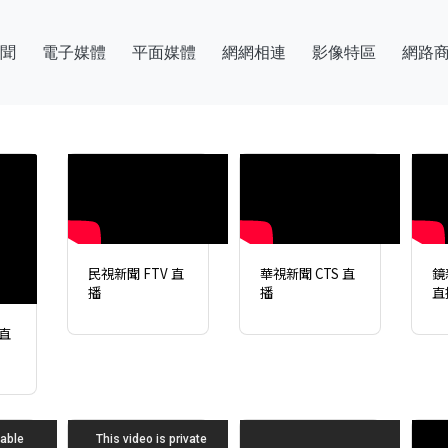
聞
電子媒體
平面媒體
網網相連
影像特區
網路
民視新聞 FTV 直
華視新聞 CTS 直
鏡
播
播
直
直