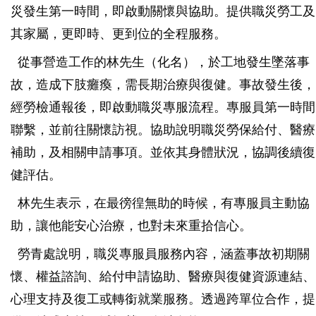
災發生第一時間，即啟動關懷與協助。提供職災勞工及
其家屬，更即時、更到位的全程服務。
從事營造工作的林先生（化名），於工地發生墜落事
故，造成下肢癱瘓，需長期治療與復健。事故發生後，
經勞檢通報後，即啟動職災專服流程。專服員第一時間
聯繫，並前往關懷訪視。協助說明職災勞保給付、醫療
補助，及相關申請事項。並依其身體狀況，協調後續復
健評估。
林先生表示，在最徬徨無助的時候，有專服員主動協
助，讓他能安心治療，也對未來重拾信心。
勞青處說明，職災專服員服務內容，涵蓋事故初期關
懷、權益諮詢、給付申請協助、醫療與復健資源連結、
心理支持及復工或轉銜就業服務。透過跨單位合作，提