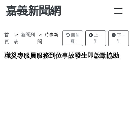
嘉義新聞網
首
新聞列
時事新
回首
上一
下一
頁
則
則
頁
表
聞
職災專服員服務到位事故發生即啟動協助