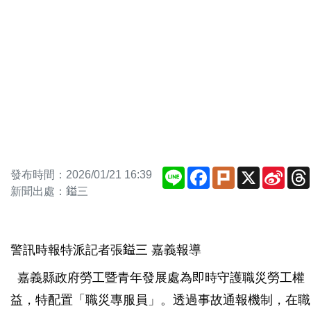
Line
Facebook
Plurk
X
Sina
發布時間：2026/01/21 16:39
Weib
新聞出處：鎰三
警訊時報特派記者張鎰三 嘉義報導
嘉義縣政府勞工暨青年發展處為即時守護職災勞工權
益，特配置「職災專服員」。透過事故通報機制，在職