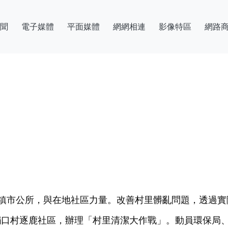
聞
電子媒體
平面媒體
網網相連
影像特區
網路
鎮市公所，與在地社區力量。改善村里髒亂問題，透過實
口村逐鹿社區，辦理「村里清潔大作戰」。動員環保局、