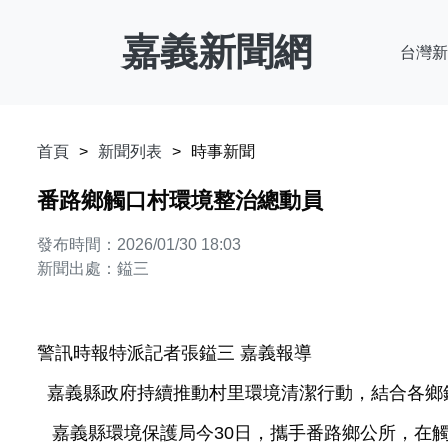
嘉義新聞網
台灣新
首頁
新聞列表
時事新聞
番路鄉觸口村環境整治總動員
發布時間：2026/01/30 18:03
新聞出處：鎰三
警訊時報特派記者張鎰三 嘉義報導
嘉義縣政府持續推動村里環境清潔行動，結合各鄉
嘉義縣環境保護局今30日，攜手番路鄉公所，在觸