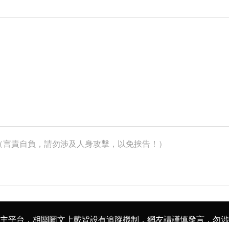
k）（言責自負，請勿涉及人身攻擊，以免挨告！）
主平台，相關圖文上載皆設有追蹤機制，
網友請謹慎發言，勿涉