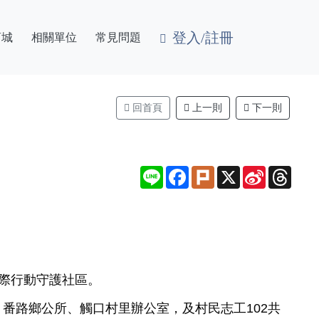
登入/註冊
商城
相關單位
常見問題
回首頁
上一則
下一則
Line
Facebook
Plurk
X
Sina
Thre
Weibo
際行動守護社區。
番路鄉公所、觸口村里辦公室，及村民志工102共