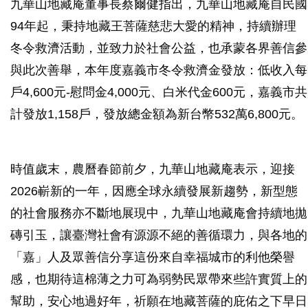
九華山地藏庵董事長蔡爾健指出，九華山地藏庵自民國
94年起，秉持地藏王菩薩慈悲大愛的精神，持續辦理
冬令救濟活動，並致力於社會公益，也承蒙各界善信參
與此次善舉，本年度嘉義市冬令救濟金發放：低收入每
戶4,600元-慰問金4,000元、白米代金600元，嘉義市共
計發放1,158戶，發放總金額為新台幣532萬6,800元。
時值歲末，農曆春節前夕，九華山地藏庵表示，迎接
2026嶄新的一年，因應全球永續發展新趨勢，新型態
的社會服務亦不斷地展現中，九華山地藏庵會持續地拋
磚引玉，讓臺灣社會有源源不絕的善循環力，與各地的
「嘉」人及眾善信分享這份來自幸福城市的利他榮譽
感，也期待這棉薄之力可為弱勢民眾帶來些許實質上的
幫助，安心地過好年，祈願在地藏菩薩的庇佑之下早日