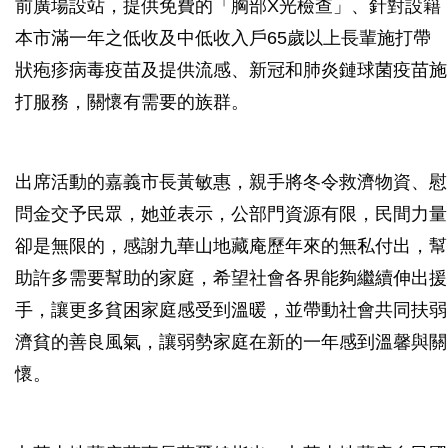
前廣場設站，提供免費的「胸部X光檢查」、針對設籍
本市滿一年之低收及中低收入戶65歲以上長輩施打帶
狀疱疹病毒疫苗及提供流感、新冠和肺炎鏈球菌疫苗施
打服務，關懷有需要的族群。
出席活動的嘉義市長黃敏惠，親手將冬令救濟物資、慰
問金交予民眾，她並表示，公部門資源有限，民間力量
卻是無限的，感謝九華山地藏庵歷年來的無私付出，幫
助許多需要幫助的家庭，希望社會各界能夠繼續伸出援
手，讓更多貧困家庭感受到溫暖，並帶動社會共同扶弱
濟貧的善良風氣，讓弱勢家庭在新的一年感到溫馨與關
懷。