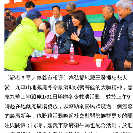
〔記者李寧／嘉義市報導〕為弘揚地藏王發揮慈悲大
愛 九華山地藏庵冬令救濟助弱勢菩薩的大願精神，嘉
義九華山地藏庵1/31日舉辦冬令救濟活動，並於上午9
時起在地藏庵廣場發放，以幫助弱勢民眾度過一個溫馨
的農曆新年，也盼藉活動喚起社會對弱勢族群更多的關
注與關懷；同時，嘉義市政府衛生局也配合活動，於廟