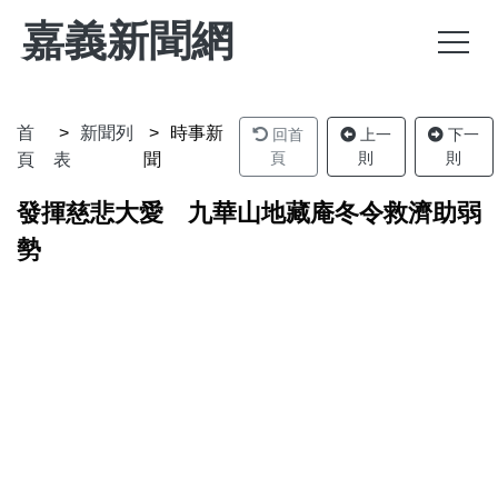
嘉義新聞網
首
新聞列
時事新
回首
上一
下一
頁
則
則
頁
表
聞
發揮慈悲大愛 九華山地藏庵冬令救濟助弱
勢