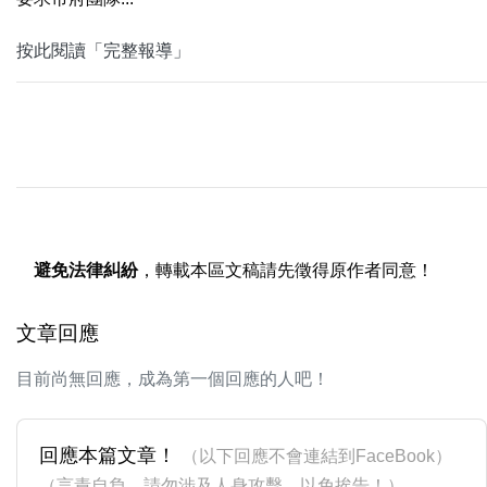
按此閱讀「完整報導」
避免法律糾紛
，轉載本區文稿請先徵得原作者同意！
文章回應
目前尚無回應，成為第一個回應的人吧！
回應本篇文章！
（以下回應不會連結到FaceBook）
（言責自負，請勿涉及人身攻擊，以免挨告！）