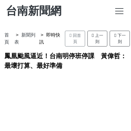
台南新聞網
首
新聞列
即時快
回首
上一
下一
頁
則
則
頁
表
訊
鳳凰颱風逼近！台南明停班停課 黃偉哲：
最壞打算、最好準備