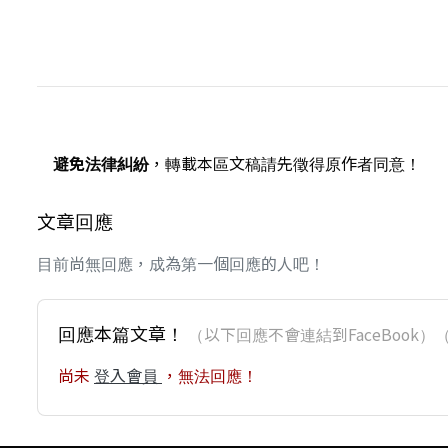
避免法律糾紛
，轉載本區文稿請先徵得原作者同意！
文章回應
目前尚無回應，成為第一個回應的人吧！
回應本篇文章！
（以下回應不會連結到FaceBoo
尚未
登入會員
，無法回應！