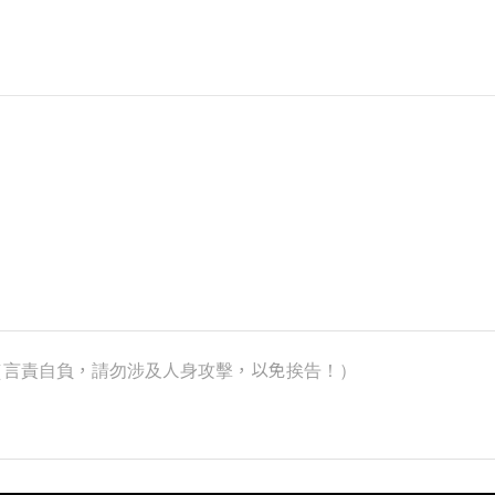
k）（言責自負，請勿涉及人身攻擊，以免挨告！）