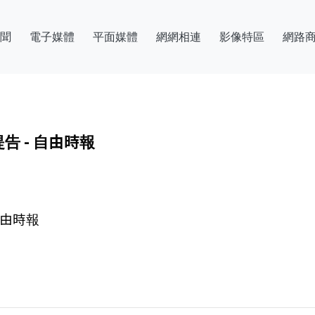
聞
電子媒體
平面媒體
網網相連
影像特區
網路
告 - 自由時報
自由時報