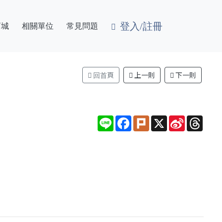
登入/註冊
商城
相關單位
常見問題
回首頁
上一則
下一則
Line
Facebook
Plurk
X
Sina
Thre
Weibo