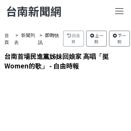
台南新聞網
首
新聞列
即時快
回首
上一
下一
頁
表
訊
頁
則
則
台南首場民進黨姊妹回娘家 高唱「挺
Women的歌」 - 自由時報