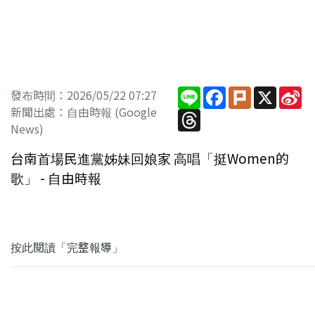
Line
Facebook
Plurk
X
Si
發布時間：2026/05/22 07:27
W
新聞出處：自由時報 (Google
Threads
News)
台南首場民進黨姊妹回娘家 高唱「挺Women的
歌」 - 自由時報
按此閱讀「完整報導」