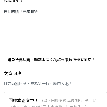
按此閱讀「完整報導」
避免法律糾紛
，轉載本區文稿請先徵得原作者同意！
文章回應
目前尚無回應，成為第一個回應的人吧！
回應本篇文章！
（以下回應不會連結到FaceBook）
（言責自負，請勿涉及人身攻擊，以免挨告！）