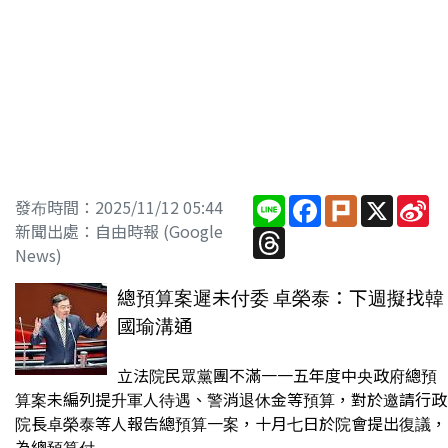
Line
Facebook
Plurk
X
Si
發布時間：2025/11/12 05:44
W
新聞出處：自由時報 (Google
Threads
News)
總預算案遲未付委 卓榮泰：下週擬找韓
國瑜溝通
立法院民眾黨團不滿一一五年度中央政府總預
算案未編列提升軍人待遇、警消退休金等預算，對於邀請行政
院長卓榮泰等人報告總預算一案，十月七日於院會提出復議，
為總預算付...