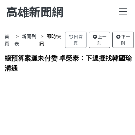
高雄新聞網
首
新聞列
即時快
回首
上一
下一
頁
表
訊
頁
則
則
總預算案遲未付委 卓榮泰：下週擬找韓國瑜
溝通