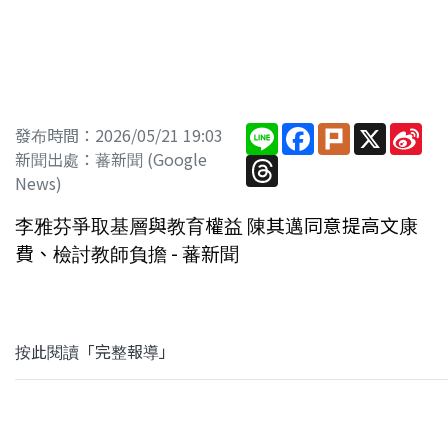
Line
Facebook
Plurk
X
Sin
發布時間：2026/05/21 19:03
We
新聞出處：蕃新聞 (Google
Threads
News)
李雅芬爭取基層與教育權益 陳其邁同意提高文康
費、檢討教師負擔 - 蕃新聞
按此閱讀「完整報導」