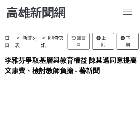
高雄新聞網
首
新聞列
即時快
回首
上一
下一
頁
表
訊
頁
則
則
李雅芬爭取基層與教育權益 陳其邁同意提高
文康費、檢討教師負擔 - 蕃新聞