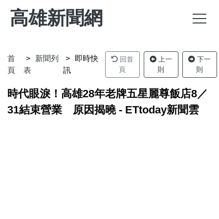
高雄新聞網
首
新聞列
即時快
回首
上一
下一
頁
則
則
頁
表
訊
時代眼淚！高雄28年老牌五星麗尊飯店8／
31結束營業 原因揭曉 - ETtoday新聞雲