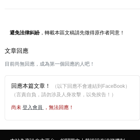
避免法律糾紛
，轉載本區文稿請先徵得原作者同意！
文章回應
目前尚無回應，成為第一個回應的人吧！
回應本篇文章！
（以下回應不會連結到FaceBook）
（言責自負，請勿涉及人身攻擊，以免挨告！）
尚未
登入會員
，無法回應！