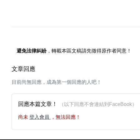
避免法律糾紛
，轉載本區文稿請先徵得原作者同意！
文章回應
目前尚無回應，成為第一個回應的人吧！
回應本篇文章！
（以下回應不會連結到FaceBoo
尚未
登入會員
，無法回應！