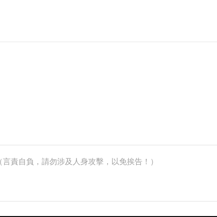
k）（言責自負，請勿涉及人身攻擊，以免挨告！）