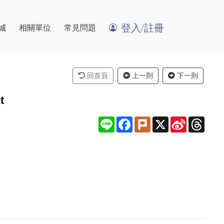
登入/註冊
城
相關單位
常見問題
回首頁
上一則
下一則
t
Line
Facebook
Plurk
X
Sina
Thre
Weibo