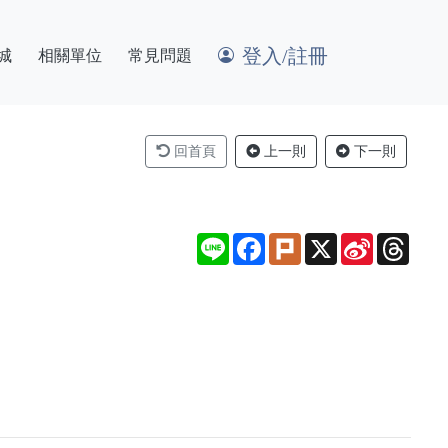
登入/註冊
城
相關單位
常見問題
回首頁
上一則
下一則
Line
Facebook
Plurk
X
Sina
Thre
Weibo