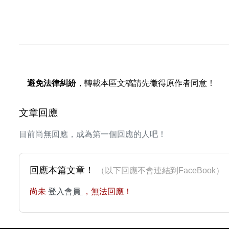
避免法律糾紛
，轉載本區文稿請先徵得原作者同意！
文章回應
目前尚無回應，成為第一個回應的人吧！
回應本篇文章！
（以下回應不會連結到FaceBoo
尚未
登入會員
，無法回應！