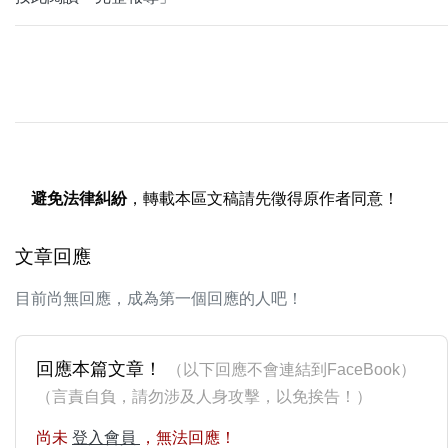
避免法律糾紛
，轉載本區文稿請先徵得原作者同意！
文章回應
目前尚無回應，成為第一個回應的人吧！
回應本篇文章！
（以下回應不會連結到FaceBook）
（言責自負，請勿涉及人身攻擊，以免挨告！）
尚未
登入會員
，無法回應！