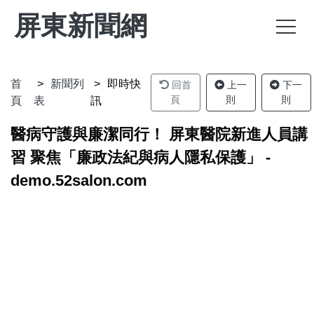
屏東新聞網
首
新聞列
即時快
回首
上一
下一
頁
則
則
頁
表
訊
醫病守護與廉潔同行！ 屏東醫院新進人員講
習 聚焦「廉政法紀與病人隱私保護」 -
demo.52salon.com