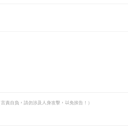
k）（言責自負，請勿涉及人身攻擊，以免挨告！）