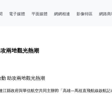
聞
電子媒體
平面媒體
網網相連
影像特區
網路商
助攻兩地觀光熱潮
動 助攻兩地觀光熱潮
連江縣政府與華信航空共同主辦的「高雄—馬祖直飛航線啟航記