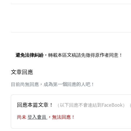
避免法律糾紛
，轉載本區文稿請先徵得原作者同意！
文章回應
目前尚無回應，成為第一個回應的人吧！
回應本篇文章！
（以下回應不會連結到FaceBoo
尚未
登入會員
，無法回應！