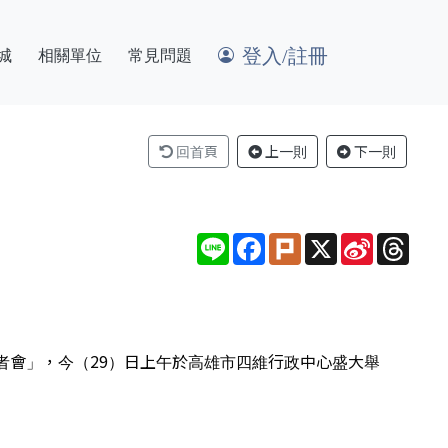
登入/註冊
城
相關單位
常見問題
回首頁
上一則
下一則
Line
Facebook
Plurk
X
Sina
Thre
Weibo
者會」，今（29）日上午於高雄市四維行政中心盛大舉