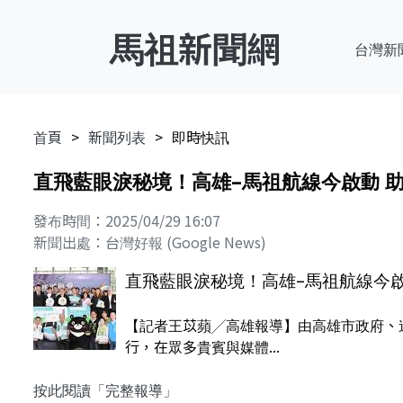
馬祖新聞網
台灣新
首頁
新聞列表
即時快訊
直飛藍眼淚秘境！高雄–馬祖航線今啟動 
發布時間：2025/04/29 16:07
新聞出處：台灣好報 (Google News)
直飛藍眼淚秘境！高雄–馬祖航線今啟
【記者王苡蘋╱高雄報導】由高雄市政府、
行，在眾多貴賓與媒體...
按此閱讀「完整報導」