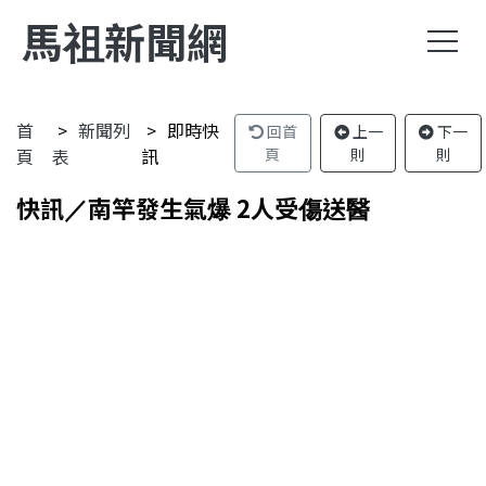
馬祖新聞網
首
新聞列
即時快
回首
上一
下一
頁
表
訊
頁
則
則
快訊／南竿發生氣爆 2人受傷送醫