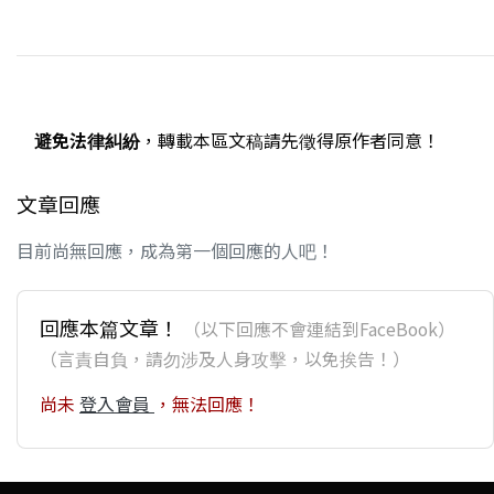
避免法律糾紛
，轉載本區文稿請先徵得原作者同意！
文章回應
目前尚無回應，成為第一個回應的人吧！
回應本篇文章！
（以下回應不會連結到FaceBook）
（言責自負，請勿涉及人身攻擊，以免挨告！）
尚未
登入會員
，無法回應！