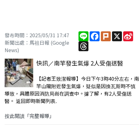
Line
Facebook
Plurk
X
Si
發布時間：2025/05/31 17:47
W
新聞出處：馬祖日報 (Google
Threads
News)
快訊／南竿發生氣爆 2人受傷送醫
【記者王致潔報導】今日下午3時40分左右，南
竿山隴附近發生氣爆，疑似是因換瓦斯時不慎
導致，具體原因消防局尚在調查中。據了解，有2人受傷送
醫。 返回即時新聞列表.
按此閱讀「完整報導」