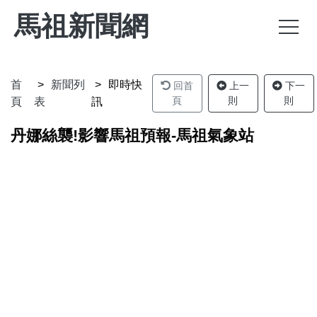
馬祖新聞網
首
新聞列
即時快
回首
上一
下一
頁
則
則
頁
表
訊
丹娜絲襲!影響馬祖預報-馬祖氣象站