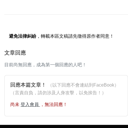
避免法律糾紛
，轉載本區文稿請先徵得原作者同意！
文章回應
目前尚無回應，成為第一個回應的人吧！
回應本篇文章！
（以下回應不會連結到FaceBook）
（言責自負，請勿涉及人身攻擊，以免挨告！）
尚未
登入會員
，無法回應！