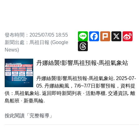
Line
Facebook
Plurk
X
Si
發布時間：2025/07/05 18:55
We
新聞出處：馬祖日報 (Google
Threads
News)
丹娜絲襲!影響馬祖預報-馬祖氣象站
丹娜絲襲!影響馬祖預報-馬祖氣象站. 2025-07-
05. 丹娜絲颱風，7/6~7/7日影響預報，資料提
供：馬祖氣象站. 返回即時新聞列表 · 活動專櫃. 交通資訊. 離
島船班 · 新臺馬輪.
按此閱讀「完整報導」