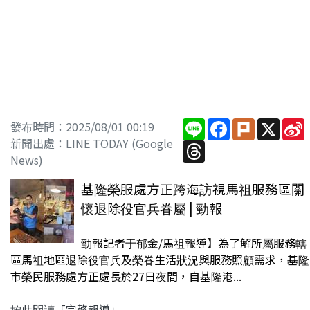
Line
Facebook
Plurk
X
S
發布時間：2025/08/01 00:19
新聞出處：LINE TODAY (Google
Threads
News)
基隆榮服處方正跨海訪視馬祖服務區關
懷退除役官兵眷屬 | 勁報
勁報記者于郁金/馬祖報導】為了解所屬服務轄
區馬祖地區退除役官兵及榮眷生活狀況與服務照顧需求，基隆
市榮民服務處方正處長於27日夜間，自基隆港...
按此閱讀「完整報導」