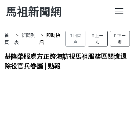
馬祖新聞網
首
新聞列
即時快
回首
上一
下一
頁
表
訊
頁
則
則
基隆榮服處方正跨海訪視馬祖服務區關懷退
除役官兵眷屬 | 勁報