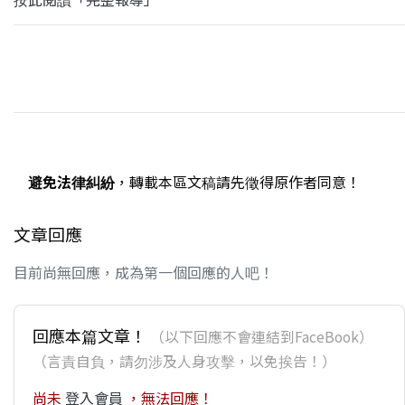
避免法律糾紛
，轉載本區文稿請先徵得原作者同意！
文章回應
目前尚無回應，成為第一個回應的人吧！
回應本篇文章！
（以下回應不會連結到FaceBook）
（言責自負，請勿涉及人身攻擊，以免挨告！）
尚未
登入會員
，無法回應！